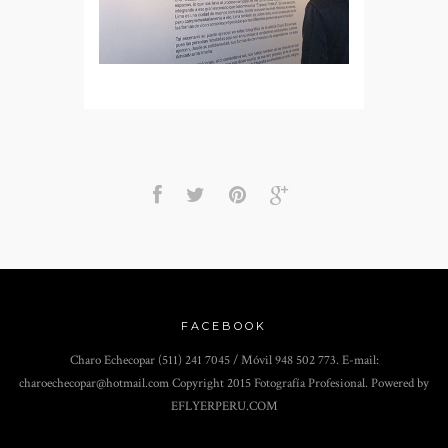
FACEBOOK
Charo Echecopar (511) 241 7045 / Móvil 948 502 773. E-mail:
charoechecopar@hotmail.com Copyright 2015 Fotografía Profesional. Powered by
EFLYERPERU.COM